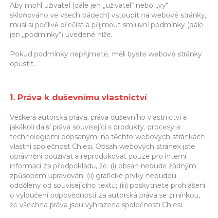
Aby mohl uživatel (dále jen „uživatel“ nebo „vy“
skloňováno ve všech pádech) vstoupit na webové stránky,
musí si pečlivě přečíst a přijmout smluvní podmínky (dále
jen „podmínky“) uvedené níže.
Pokud podmínky nepřijmete, měli byste webové stránky
opustit.
1. Práva k duševnímu vlastnictví
Veškerá autorská práva, práva duševního vlastnictví a
jakákoli další práva související s produkty, procesy a
technologiemi popsanými na těchto webových stránkách
vlastní společnost Chiesi. Obsah webových stránek jste
oprávněni používat a reprodukovat pouze pro interní
informaci za předpokladu, že: (i) obsah nebude žádným
způsobem upravován; (ii) grafické prvky nebudou
odděleny od souvisejícího textu; (iii) poskytnete prohlášení
o vyloučení odpovědnosti za autorská práva se zmínkou,
že všechna práva jsou vyhrazena společnosti Chiesi.