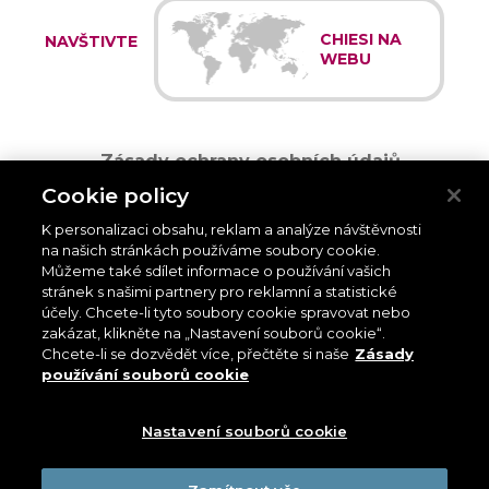
CHIESI NA
NAVŠTIVTE
WEBU
Zásady ochrany osobních údajů
Cookie policy
Zásady používání souborů cookie
K personalizaci obsahu, reklam a analýze návštěvnosti
Zásady používání
na našich stránkách používáme soubory cookie.
Můžeme také sdílet informace o používání vašich
stránek s našimi partnery pro reklamní a statistické
Pro pacienty
- V případě potřeby hlásit nežádoucí účinek léku se
obraťte na svého lékaře a požádejte ho, aby vyplnil a předložil
účely. Chcete-li tyto soubory cookie spravovat nebo
příslušnou kazuistiku příslušnému zdravotnickému úřadu v souladu s
zakázat, klikněte na „Nastavení souborů cookie“.
požadavky farmakovigilance platnými ve vaší zemi. Nicméně mějte
Chcete-li se dozvědět více, přečtěte si naše
Zásady
prosím na paměti, že každý pacient může hlásit jakékoli takové
používání souborů cookie
případy přímo národnímu systému hlášení.: CHIESI CZ s. r. o.-
Smrčkova 2485/4, 180 00 Praha 8 - Česká republika. Tel.: +420 261 211
850. E-mail:
safety.cz@chiesi.com
Nastavení souborů cookie
Pro zdravotnický personál
: Pokud potřebujete ohlásit zjištěný
nežádoucí účinek léku, obraťte se na příslušný zdravotnický ústav v