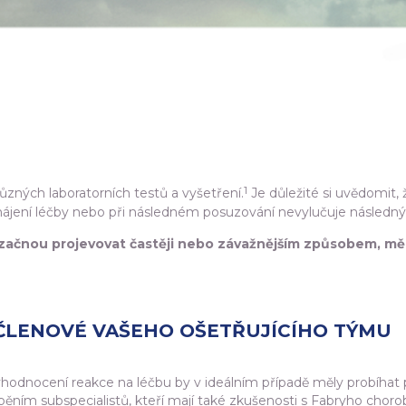
1
zných laboratorních testů a vyšetření.
Je důležité si uvědomit, ž
hájení léčby nebo při následném posuzování nevylučuje následný r
začnou projevovat častěji nebo závažnějším způsobem, měl
ČLENOVÉ VAŠEHO OŠETŘUJÍCÍHO TÝMU
hodnocení reakce na léčbu by v ideálním případě měly probíhat
pěním subspecialistů, kteří mají také zkušenosti s Fabryho choro