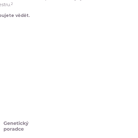
2
stru.
bujete vědět.