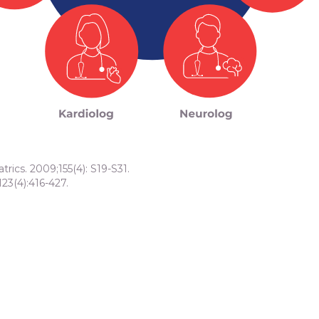
atrics. 2009;155(4): S19-S31.
123(4):416-427.