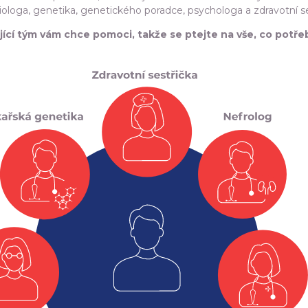
ologa, genetika, genetického poradce, psychologa a zdravotní se
ující tým vám chce pomoci, takže se ptejte na vše, co potře