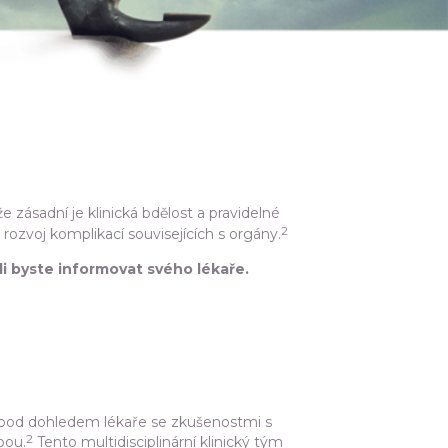
e zásadní je klinická bdělost a pravidelné
2
ozvoj komplikací souvisejících s orgány.
i byste informovat svého lékaře.
 pod dohledem lékaře se zkušenostmi s
2
bou.
Tento multidisciplinární klinický tým