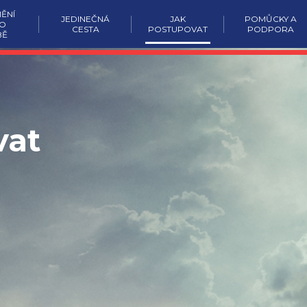
ĚNÍ
JEDINEČNÁ
JAK
POMŮCKY A
O
CESTA
POSTUPOVAT
PODPORA
BĚ
vat