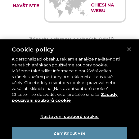
CHIESI NA
NAVŠTIVTE
WEBU
Zásady ochrany osobních údajů
Cookie policy
Zásady používání souborů cookie
K personalizaci obsahu, reklam a analýze návštěvnosti
Zásady používání
na našich stránkách používáme soubory cookie.
Můžeme také sdílet informace o používání vašich
stránek s našimi partnery pro reklamní a statistické
Pro pacienty
- V případě potřeby hlásit nežádoucí účinek léku se
obraťte na svého lékaře a požádejte ho, aby vyplnil a předložil
účely. Chcete-li tyto soubory cookie spravovat nebo
příslušnou kazuistiku příslušnému zdravotnickému úřadu v souladu s
zakázat, klikněte na „Nastavení souborů cookie“.
požadavky farmakovigilance platnými ve vaší zemi. Nicméně mějte
Chcete-li se dozvědět více, přečtěte si naše
Zásady
prosím na paměti, že každý pacient může hlásit jakékoli takové
používání souborů cookie
případy přímo národnímu systému hlášení.: CHIESI CZ s. r. o.-
Smrčkova 2485/4, 180 00 Praha 8 - Česká republika. Tel.: +420 261 211
850. E-mail:
safety.cz@chiesi.com
Nastavení souborů cookie
Pro zdravotnický personál
: Pokud potřebujete ohlásit zjištěný
nežádoucí účinek léku, obraťte se na příslušný zdravotnický ústav v
Zamítnout vše
souladu s požadavky stanovenými legislativou o kontrole léčiv:
CHIESI