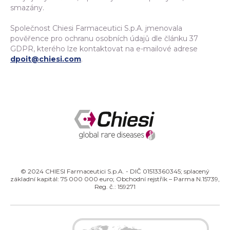
smazány.
Společnost Chiesi Farmaceutici S.p.A. jmenovala
pověřence pro ochranu osobních údajů dle článku 37
GDPR, kterého lze kontaktovat na e-mailové adrese
dpoit@chiesi.com
.
© 2024 CHIESI Farmaceutici S.p.A. - DIČ 01513360345; splacený
základní kapitál: 75 000 000 euro; Obchodní rejstřík – Parma N.15739,
Reg. č.: 159271