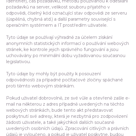
Identifier), čas požadavku, metodu používanou k odesílání
požadavků na server, velikost souboru přijatého v
odpovědi, číselný kód označující stav odpovědi ze serveru
(úspěšná, chybná atd.) a další parametry související s
operačním systémem a IT prostředím uživatele.
Tyto údaje se používají výhradně za účelem získání
anonymních statistických informací o používání webových
stránek, ke kontrole jejich správného fungování a jsou
uchovávány po minimální dobu vyžadovanou současnou
legislativou.
Tyto údaje by mohly být použity k posouzení
odpovědnosti za případné počítačové zločiny spáchané
proti těmto webovým stránkám.
Pokud uživatel dobrovolně, ze své vůle a otevřeně zašle e-
mail na některou z adres případně uvedených na těchto
webových stránkách, bude tento akt představovat
poskytnutí své adresy, která je nezbytná pro zodpovězení
žádosti uživatele, a také jakýchkoli dalších současně
uvedených osobních údajů. Zpracování citlivých a právních
údajů je vyloučeno, a pokud je uživatel poskytne, budou