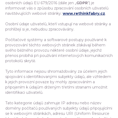
osobních údajů EU 679/2016 (dále jen „
GDPR
“) je
informovat vás o způsobu zpracování osobních uživatelů
navštěvujících webové stránky:
www.rethinkfabry.cz
.
Osobní údaje uživatelů, kteří vstupují na webové stránky a
prohlížejí si je, nebudou zpracovávány.
Počítačové systémy a softwarové postupy používané k
provozování těchto webových stránek získávají během
svého běžného provozu některé osobní údaje, jejichž
přenos probíhá při používání internetových komunikačních
protokolů skrytě.
Tyto informace nejsou shromažďovány za účelem jejich
spojování s identifikovanými subjekty údajů, ale vzhledem
k jejich provozní povaze by mohly zpracováním a
připojením k údajům drženým třetími stranami umožnit
identifikaci uživatelů.
Tato kategorie údajů zahrnuje IP adresu nebo název
domény počítačů používaných subjekty údajů připojujícími
se k webovým stránkách, adresu URI (Uniform Resource